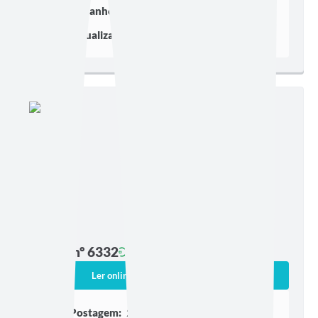
Tamanho:
4,42 MB | 59 páginas
Visualizações:
1954
Edição nº 6332
Ler online
Baixar
Postagem:
21/07/2026 às 17h03