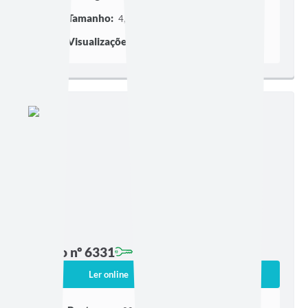
Tamanho:
4,35 MB | 51 páginas
Visualizações:
2028
Edição nº 6331
Ler online
Baixar