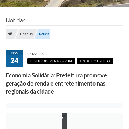
Notícias
Notícias
Notícia
MAR
24 MAR 2023
24
DESENVOLVIMENTO SOCIAL
TRABALHO E RENDA
Economia Solidária: Prefeitura promove
geração de renda e entretenimento nas
regionais da cidade
F
o
t
o
:
L
u